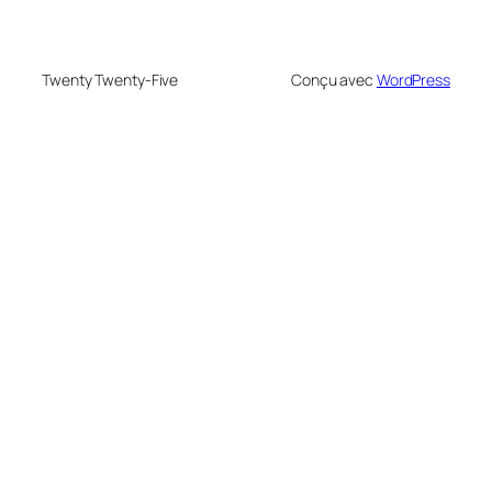
Twenty Twenty-Five
Conçu avec
WordPress