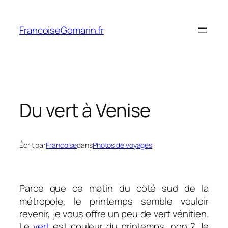
Aller
au
FrancoiseGomarin.fr
contenu
Du vert à Venise
Écrit par
Francoise
dans
Photos de voyages
Parce que ce matin du côté sud de la
métropole, le printemps semble vouloir
revenir, je vous offre un peu de vert vénitien.
Le
vert
est couleur du printemps, non ? Je