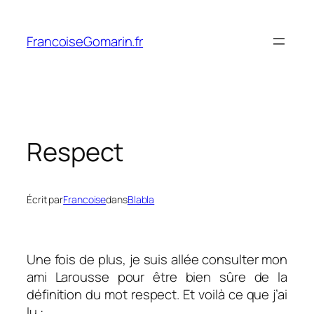
Aller
au
FrancoiseGomarin.fr
contenu
Respect
Écrit par
Francoise
dans
Blabla
Une fois de plus, je suis allée consulter mon
ami Larousse pour être bien sûre de la
définition du mot respect. Et voilà ce que j’ai
lu :