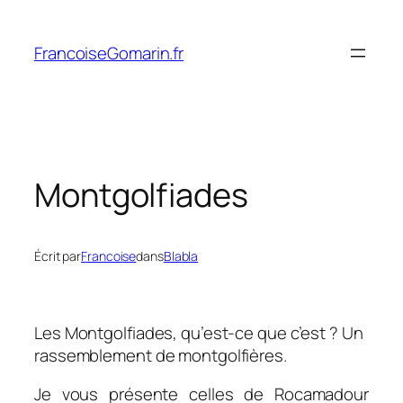
Aller
au
FrancoiseGomarin.fr
contenu
Montgolfiades
Écrit par
Francoise
dans
Blabla
Les Montgolfiades, qu’est-ce que c’est ? Un
rassemblement de montgolfières.
Je vous présente celles de Rocamadour