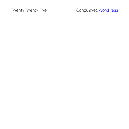
Twenty Twenty-Five
Conçu avec
WordPress