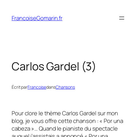
Aller
au
FrancoiseGomarin.fr
contenu
Carlos Gardel (3)
Écrit par
Francoise
dans
Chansons
Pour clore le thème Carlos Gardel sur mon
blog, je vous offre cette chanson : « Por una
cabeza »… Quand le pianiste du spectacle
auquel j’assistais a annoncé « Por una