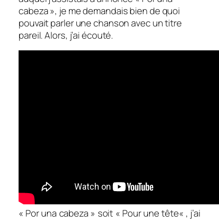
cabeza », je me demandais bien de quoi
pouvait parler une chanson avec un titre
pareil. Alors, j’ai écouté.
« Por una cabeza » soit «
Pour une tête
« , j’ai