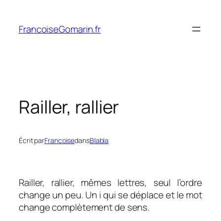
Aller
au
FrancoiseGomarin.fr
contenu
Railler, rallier
Écrit par
Francoise
dans
Blabla
Railler, rallier, mêmes lettres, seul l’ordre
change un peu. Un i qui se déplace et le mot
change complètement de sens.