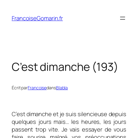
Aller
au
FrancoiseGomarin.fr
contenu
C’est dimanche (193)
Écrit par
Francoise
dans
Blabla
C’est dimanche et je suis silencieuse depuis
quelques jours mais… les heures, les jours
passent trop vite. Je vais essayer de vous
faire sourire malgré vos préoccupations