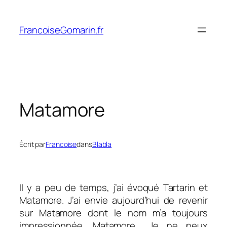
Aller
au
FrancoiseGomarin.fr
contenu
Matamore
Écrit par
Francoise
dans
Blabla
Il y a peu de temps, j’ai évoqué Tartarin et
Matamore. J’ai envie aujourd’hui de revenir
sur Matamore dont le nom m’a toujours
impressionnée. Matamore… Je ne peux