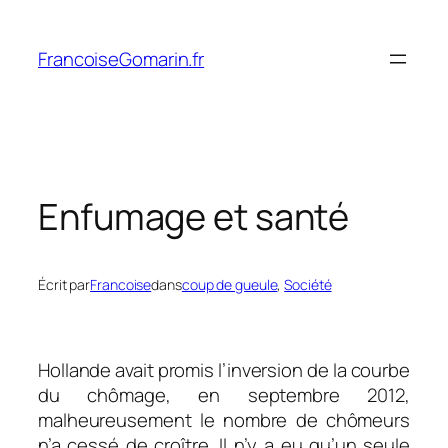
Aller
au
FrancoiseGomarin.fr
contenu
Enfumage et santé
Écrit par
Francoise
dans
coup de gueule
, 
Société
Hollande avait promis l’inversion de la courbe
du chômage, en septembre 2012,
malheureusement le nombre de chômeurs
n’a cessé de croître. Il n’y a eu qu’un seule