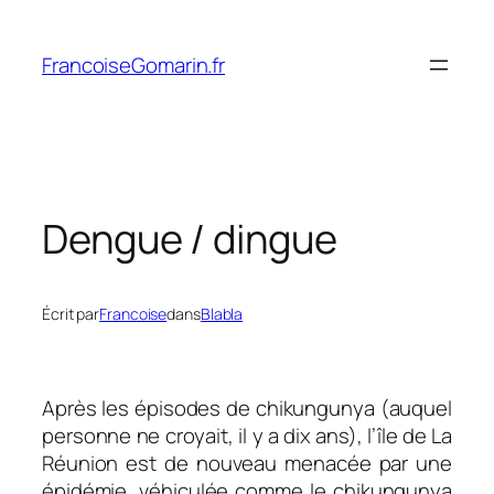
Aller
au
FrancoiseGomarin.fr
contenu
Dengue / dingue
Écrit par
Francoise
dans
Blabla
Après les épisodes de chikungunya (auquel
personne ne croyait, il y a dix ans), l’île de La
Réunion est de nouveau menacée par une
épidémie, véhiculée comme le chikungunya