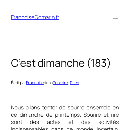
Aller
au
FrancoiseGomarin.fr
contenu
C’est dimanche (183)
Écrit par
Francoise
dans
Pour rire
, 
Rires
Nous allons tenter de sourire ensemble en
ce dimanche de printemps. Sourire et rire
sont des actes et des activités
indispensables dans ce monde incertain.