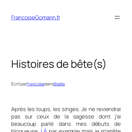
Aller
au
FrancoiseGomarin.fr
contenu
Histoires de bête(s)
Écrit par
Francoise
dans
Blabla
Après les loups, les singes. Je ne reviendrai
pas sur ceux de la sagesse dont j’ai
beaucoup parlé dans mes débuts de
blogueuse,
LÀ
par exemple mais je m’arrête