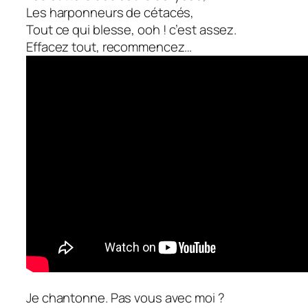
Les harponneurs de cétacés,
Tout ce qui blesse, ooh ! c’est assez.
Effacez tout, recommencez…
Je chantonne. Pas vous avec moi ?