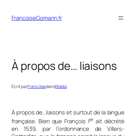
Aller
au
FrancoiseGomarin.fr
contenu
À propos de… liaisons
Écrit par
Francoise
dans
Blabla
À propos de…liaisons et surtout de la langue
er
française. Bien que François I
ait décrété
en 1539, par l’ordonnance de Villers-