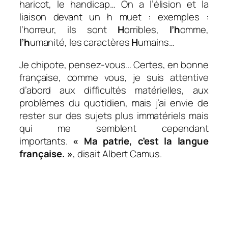
haricot, le handicap…
On a l’élision et la
liaison devant un h muet : exemples :
l
‘horreur, ils sont
H
orribles,
l’h
omme,
l’h
umanité, les caractères
H
umains…
Je chipote, pensez-vous… Certes, en bonne
française, comme vous, je suis attentive
d’abord aux difficultés matérielles, aux
problèmes du quotidien, mais j’ai envie de
rester sur des sujets plus immatériels mais
qui me semblent cependant
importants.
« Ma patrie, c’est la langue
française. »
, disait Albert Camus.