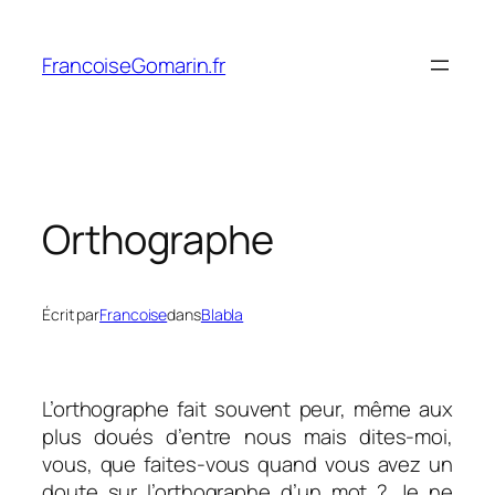
Aller
au
FrancoiseGomarin.fr
contenu
Orthographe
Écrit par
Francoise
dans
Blabla
L’orthographe fait souvent peur, même aux
plus doués d’entre nous mais dites-moi,
vous, que faites-vous quand vous avez un
doute sur l’orthographe d’un mot ? Je ne