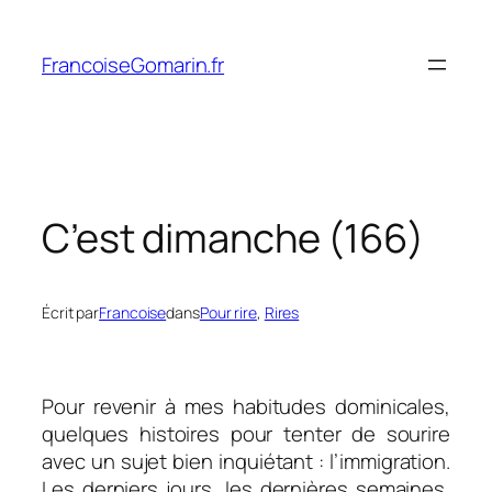
Aller
au
FrancoiseGomarin.fr
contenu
C’est dimanche (166)
Écrit par
Francoise
dans
Pour rire
, 
Rires
Pour revenir à mes habitudes dominicales,
quelques histoires pour tenter de sourire
avec un sujet bien inquiétant : l’immigration.
Les derniers jours, les dernières semaines,