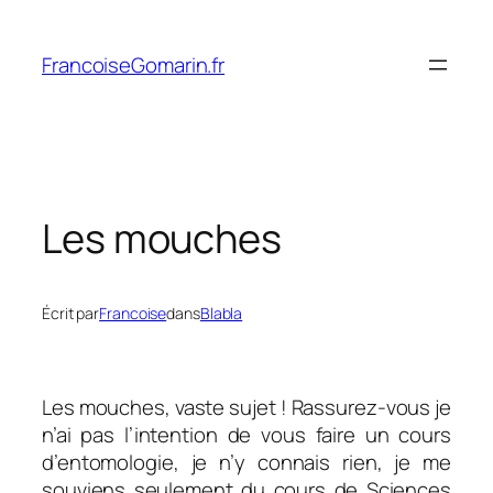
Aller
au
FrancoiseGomarin.fr
contenu
Les mouches
Écrit par
Francoise
dans
Blabla
Les mouches, vaste sujet ! Rassurez-vous je
n’ai pas l’intention de vous faire un cours
d’entomologie, je n’y connais rien, je me
souviens seulement du cours de Sciences