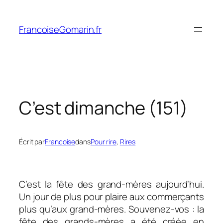
Aller
au
FrancoiseGomarin.fr
contenu
C’est dimanche (151)
Écrit par
Francoise
dans
Pour rire
, 
Rires
C’est la fête des grand-mères aujourd’hui.
Un jour de plus pour plaire aux commerçants
plus qu’aux grand-mères. Souvenez-vos : la
fête des grands-mères a été créée en