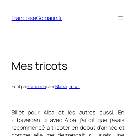
Aller
au
FrancoiseGomarin.fr
contenu
Mes tricots
Écrit par
Francoise
dans
Blabla
, 
Tricot
Billet pour Alba
et les autres aussi. En
« bavardant » avec Alba, j’ai dit que j’avais
recommencé à tricoter en début d’année et
comme elle me demandait si j’avais une