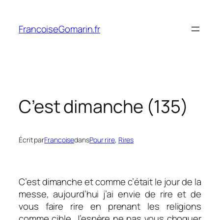
Aller
au
FrancoiseGomarin.fr
contenu
C’est dimanche (135)
Écrit par
Francoise
dans
Pour rire
, 
Rires
C’est dimanche et comme c’était le jour de la
messe, aujourd’hui j’ai envie de rire et de
vous faire rire en prenant les religions
comme cible. J’espère ne pas vous choquer