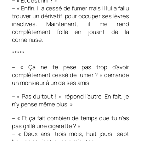
– « Et c’est fini ? »
– « Enfin, il a cessé de fumer mais il lui a fallu
trouver un dérivatif, pour occuper ses lèvres
inactives. M
aintenant, il me rend
complètement folle en jouant de la
cornemuse.
*****
– « Ça ne te pèse pas trop d’avoir
complètement cessé de fumer ? »
demande
un monsieur à un de ses amis.
– « Pas du tout ! », répond l’autre.
En fait, je
n’y pense même plus. »
– « Et ça fait combien de temps que tu n’as
pas grillé une cigarette ? »
– « Deux ans, trois mois, huit jours, sept