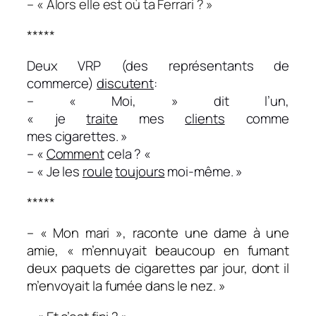
– « Alors elle est où ta Ferrari ? »
*****
Deux VRP (des représentants
de
commerce)
discutent
:
– « Moi, » dit l’un,
« je
traite
mes
clients
comme
mes
cigarettes
. »
– «
Comment
cela ? «
– « Je les
roule
toujours
moi-même. »
*****
– « Mon mari », raconte une dame à une
amie, « m’ennuyait beaucoup en fumant
deux paquets de cigarettes par jour, dont il
m’envoyait la fumée dans le nez. »