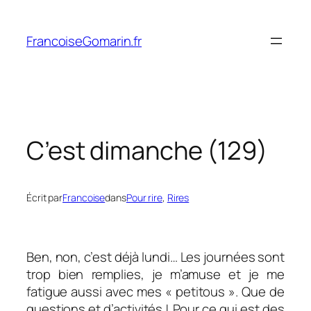
Aller
au
FrancoiseGomarin.fr
contenu
C’est dimanche (129)
Écrit par
Francoise
dans
Pour rire
, 
Rires
Ben, non, c’est déjà lundi… Les journées sont
trop bien remplies, je m’amuse et je me
fatigue aussi avec mes « petitous ». Que de
questions et d’activités ! Pour ce qui est des