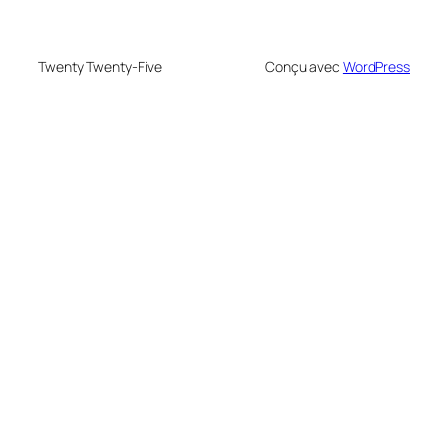
Twenty Twenty-Five
Conçu avec
WordPress