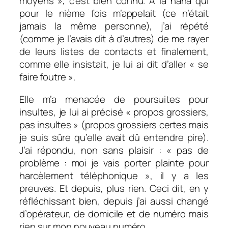
moyens »
, c’est bien connu. À la nana qui
pour le nième fois m’appelait (ce n’était
jamais la même personne), j’ai répété
(comme je l’avais dit à d’autres) de me rayer
de leurs listes de contacts et finalement,
comme elle insistait, je lui ai dit d’aller « se
faire foutre ».
Elle m’a menacée de poursuites pour
insultes, je lui ai précisé « propos grossiers,
pas insultes » (propos grossiers certes mais
je suis sûre qu’elle avait dû entendre pire).
J’ai répondu, non sans plaisir : « pas de
problème : moi je vais porter plainte pour
harcèlement téléphonique », il y a les
preuves. Et depuis, plus rien. Ceci dit, en y
réfléchissant bien, depuis j’ai aussi changé
d’opérateur, de domicile et de numéro mais
rien sur mon nouveau numéro.