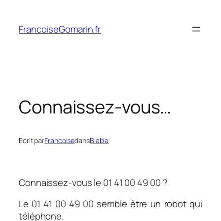
Aller
au
FrancoiseGomarin.fr
contenu
Connaissez-vous…
Écrit par
Francoise
dans
Blabla
Connaissez-vous le 01 41 00 49 00 ?
Le 01 41 00 49 00 semble être un robot qui
téléphone.