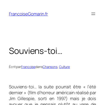
Aller
au
FrancoiseGomarin.fr
contenu
Souviens-toi…
Écrit par
Francoise
dans
Chansons
, 
Culture
Souviens-toi… la suite pourrait être « l’été
dernier » (film d’horreur américain réalisé par
Jim Gillespie, sorti en 1997) mais je dois
avouer que je pensais plutôt au vase de