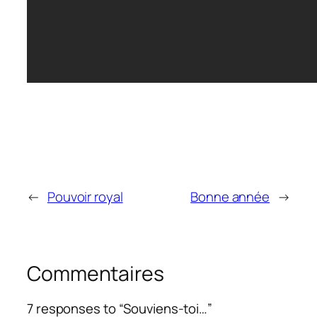
←
Pouvoir royal
Bonne année
→
Commentaires
7 responses to “Souviens-toi…”