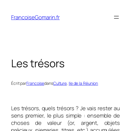
Aller
au
FrancoiseGomarin.fr
contenu
Les trésors
Écrit par
Francoise
dans
Culture
, 
Ile de la Réunion
Les trésors, quels trésors ? Je vais rester au
sens premier, le plus simple : ensemble de
choses de valeur (or, argent, objets
précieux, pierreries, titres, etc.) accumulées