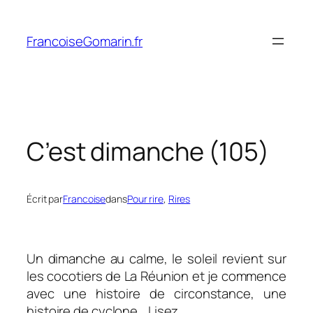
Aller
au
FrancoiseGomarin.fr
contenu
C’est dimanche (105)
Écrit par
Francoise
dans
Pour rire
, 
Rires
Un dimanche au calme, le soleil revient sur
les cocotiers de La Réunion et je commence
avec une histoire de circonstance, une
histoire de cyclone… Lisez.