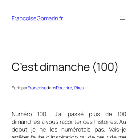
Aller
au
FrancoiseGomarin.fr
contenu
C’est dimanche (100)
Écrit par
Francoise
dans
Pour rire
, 
Rires
Numéro 100… J’ai passé plus de 100
dimanches à vous raconter des histoires. Au
début je ne les numérotais pas. Vais-je
arrêter faute d’inspiration ou de peur de me