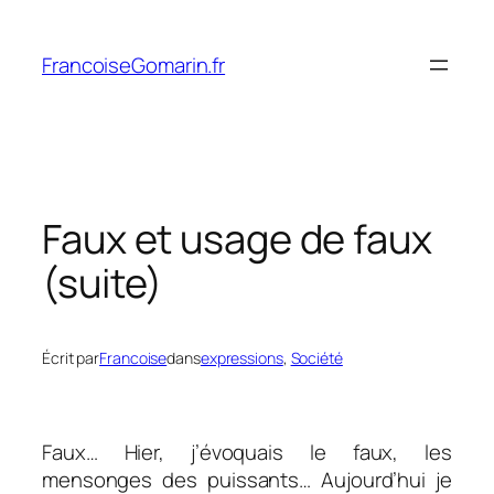
Aller
au
FrancoiseGomarin.fr
contenu
Faux et usage de faux
(suite)
Écrit par
Francoise
dans
expressions
, 
Société
Faux… Hier, j’évoquais le faux, les
mensonges des puissants… Aujourd’hui je