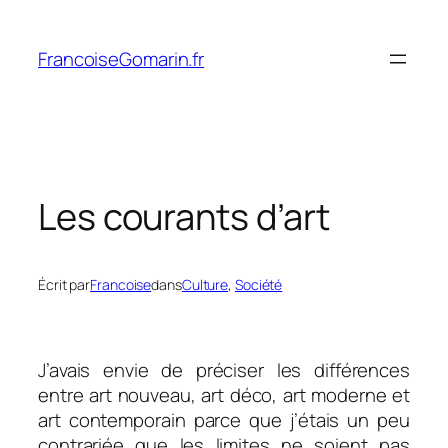
Aller
au
FrancoiseGomarin.fr
contenu
Les courants d’art
Écrit par
Francoise
dans
Culture
, 
Société
J’avais envie de préciser les différences
entre art nouveau, art déco, art moderne et
art contemporain parce que j’étais un peu
contrariée que les limites ne soient pas