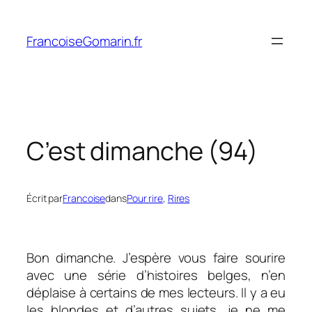
Aller
au
FrancoiseGomarin.fr
contenu
C’est dimanche (94)
Écrit par
Francoise
dans
Pour rire
, 
Rires
Bon dimanche. J’espère vous faire sourire
avec une série d’histoires belges, n’en
déplaise à certains de mes lecteurs. Il y a eu
les blondes et d’autres sujets, je ne me