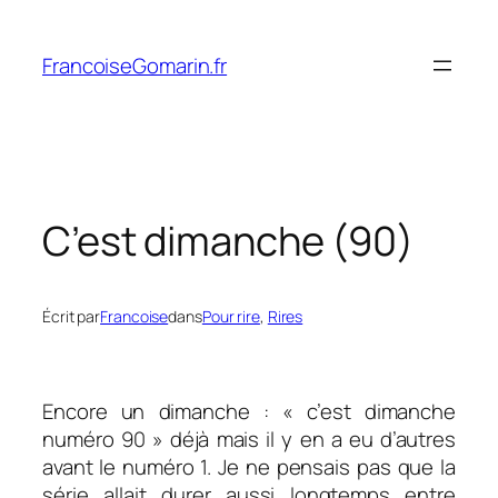
Aller
au
FrancoiseGomarin.fr
contenu
C’est dimanche (90)
Écrit par
Francoise
dans
Pour rire
, 
Rires
Encore un dimanche : « c’est dimanche
numéro 90 » déjà mais il y en a eu d’autres
avant le numéro 1. Je ne pensais pas que la
série allait durer aussi longtemps entre