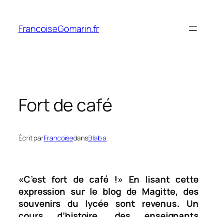
Aller
au
FrancoiseGomarin.fr
contenu
Fort de café
Écrit par
Francoise
dans
Blabla
«C’est fort de café !» En lisant cette
expression sur le blog de Magitte, des
souvenirs
du lycée sont revenus.
Un
cours d’histoire, des enseignants