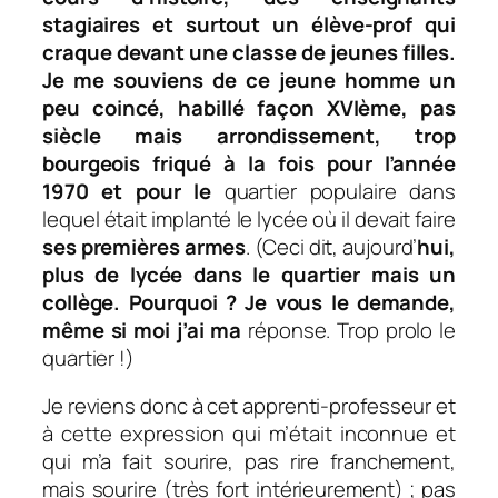
stagiaires et surtout un élève-prof qui
cra
que
devant
une classe de jeunes filles.
Je me souviens de ce jeune homme un
peu coin
cé, habillé façon XVI
ème, pas
siècle mais arrondissement, trop
bourgeois friqué à la fois pour l’année
1970
et pour le
quartier populaire dans
lequel était implanté le lycée où il devait faire
ses premières armes
. (Ceci dit, aujourd’
hui,
plus de lycée dans le quartier mais un
c
ollège. Pourquoi ? Je vous le demande,
même si moi j’ai
ma
réponse. Trop prolo le
quartier !)
Je reviens donc à cet apprenti-professeur et
à cette expression qui m’était inconnue et
qui m’a fait sourire, pas rire franchement,
mais sourire (très fort intérieurement) ; pas