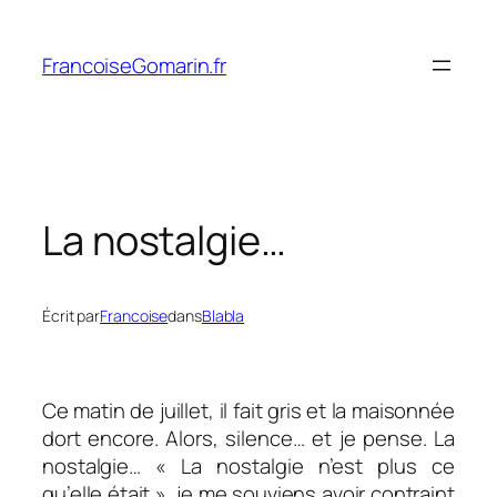
Aller
au
FrancoiseGomarin.fr
contenu
La nostalgie…
Écrit par
Francoise
dans
Blabla
Ce matin de juillet, il fait gris et la maisonnée
dort encore. Alors, silence… et je pense. La
nostalgie… « La nostalgie n’est plus ce
qu’elle était », je me souviens avoir contraint