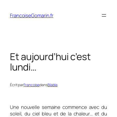
Aller
au
FrancoiseGomarin.fr
contenu
Et aujourd’hui c’est
lundi…
Écrit par
Francoise
dans
Blabla
Une nouvelle semaine commence avec du
soleil, du ciel bleu et de la chaleur… et du