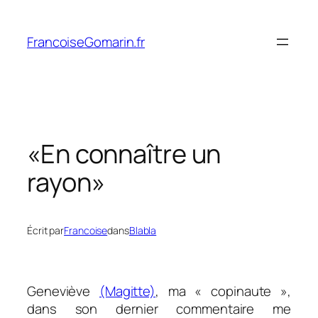
Aller
au
FrancoiseGomarin.fr
contenu
«En connaître un
rayon»
Écrit par
Francoise
dans
Blabla
Geneviève
(Magitte)
, ma « copinaute »,
dans son dernier commentaire me