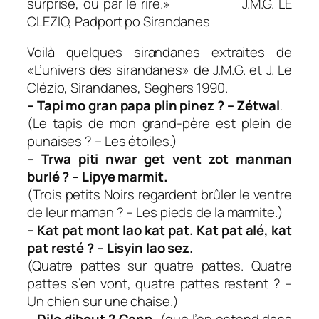
surprise, ou par le rire
.» J.M.G. LE
CLEZIO, Padport po Sirandanes
Voilà quelques sirandanes extraites de
«L’univers des sirandanes» de J.M.G. et J. Le
Clézio, Sirandanes, Seghers 1990.
– Tapi mo gran papa plin pinez ? – Zétwal
.
(Le tapis de mon grand-père est plein de
punaises ? – Les étoiles.)
– Trwa piti nwar get vent zot manman
burlé ? – Lipye marmit.
(Trois petits Noirs regardent brûler le ventre
de leur maman ? – Les pieds de la marmite.)
– Kat pat mont lao kat pat. Kat pat alé, kat
pat resté ? – Lisyin lao sez.
(Quatre pattes sur quatre pattes. Quatre
pattes s’en vont, quatre pattes restent ? –
Un chien sur une chaise.)