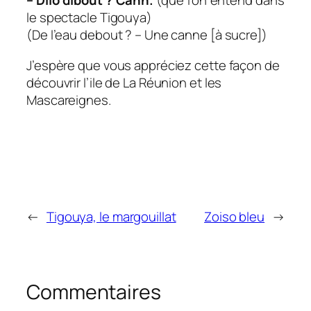
– Dilo dibout ? Cann.
(que l’on entend dans
le spectacle Tigouya)
(De l’eau debout ? – Une canne [à sucre])
J’espère que vous appréciez cette façon de
découvrir l’ile de La Réunion et les
Mascareignes.
←
Tigouya, le margouillat
Zoiso bleu
→
Commentaires