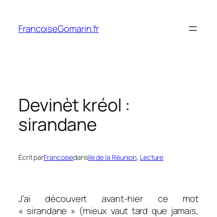
Aller
au
FrancoiseGomarin.fr
contenu
Devinèt kréol :
sirandane
Écrit par
Francoise
dans
Ile de la Réunion
, 
Lecture
J’ai découvert avant-hier ce mot
« sirandane » (mieux vaut tard que jamais,