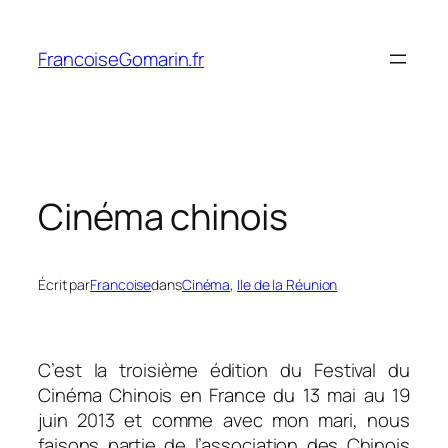
Aller
au
FrancoiseGomarin.fr
contenu
Cinéma chinois
Écrit par
Francoise
dans
Cinéma
, 
Ile de la Réunion
C’est la troisième édition du Festival du
Cinéma Chinois en France du 13 mai au 19
juin 2013 et comme avec mon mari, nous
faisons partie de l’association des Chinois