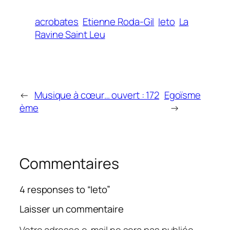
acrobates
Etienne Roda-Gil
Ieto
La
Ravine Saint Leu
←
Musique à cœur… ouvert : 172
Egoïsme
ème
→
Commentaires
4 responses to “Ieto”
Laisser un commentaire
Votre adresse e-mail ne sera pas publiée.