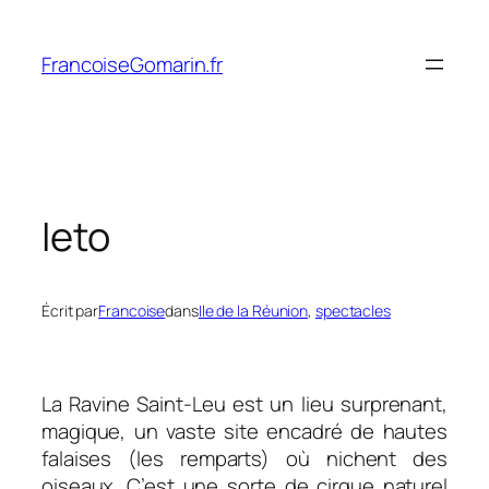
Aller
au
FrancoiseGomarin.fr
contenu
Ieto
Écrit par
Francoise
dans
Ile de la Réunion
, 
spectacles
La Ravine Saint-Leu est un lieu surprenant,
magique, un vaste site encadré de hautes
falaises (les remparts) où nichent des
oiseaux. C’est une sorte de cirque naturel