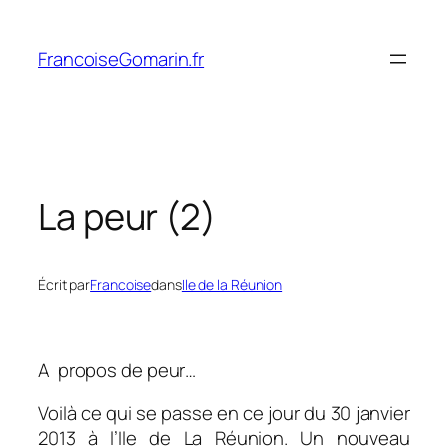
Aller
au
FrancoiseGomarin.fr
contenu
La peur (2)
Écrit par
Francoise
dans
Ile de la Réunion
A propos de peur…
Voilà ce qui se passe en ce jour du 30 janvier
2013 à l’Ile de La Réunion. Un nouveau