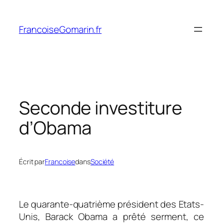
Aller
au
FrancoiseGomarin.fr
contenu
Seconde investiture
d’Obama
Écrit par
Francoise
dans
Société
Le quarante-quatrième président des Etats-
Unis, Barack Obama a prêté serment, ce