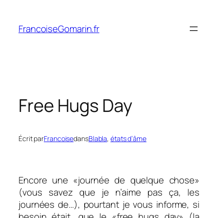
Aller
au
FrancoiseGomarin.fr
contenu
Free Hugs Day
Écrit par
Francoise
dans
Blabla
, 
états d’âme
Encore une «journée de quelque chose»
(vous savez que je n’aime pas ça, les
journées de…), pourtant je vous informe, si
besoin était, que le «free hugs day» (la