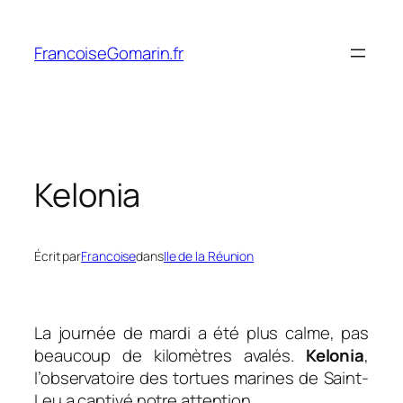
Aller
au
FrancoiseGomarin.fr
contenu
Kelonia
Écrit par
Francoise
dans
Ile de la Réunion
La journée de mardi a été plus calme, pas
beaucoup de kilomètres avalés.
Kelonia
,
l’observatoire des tortues marines de Saint-
Leu a captivé notre attention.