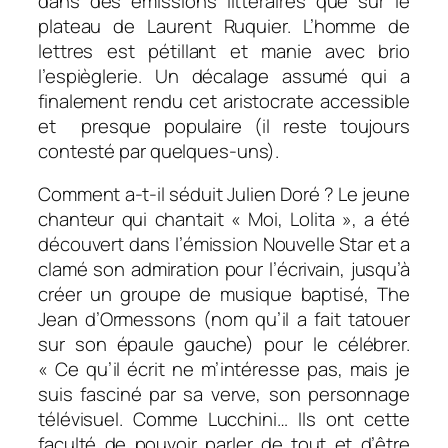
dans des émissions littéraires que sur le
plateau de Laurent Ruquier. L’homme de
lettres est pétillant et manie avec brio
l’espièglerie. Un décalage assumé qui a
finalement rendu cet aristocrate accessible
et presque populaire (il reste toujours
contesté par quelques-uns).
Comment a-t-il séduit Julien Doré ? Le jeune
chanteur qui chantait « Moi, Lolita », a été
découvert dans l’émission
Nouvelle Star
et a
clamé son admiration pour l’écrivain, jusqu’à
créer un groupe de musique baptisé,
The
Jean d’Ormessons
(nom qu’il a fait tatouer
sur son épaule gauche) pour le célébrer.
«
Ce qu’il écrit ne m’intéresse pas, mais je
suis fasciné par sa verve, son personnage
télévisuel. Comme Lucchini… Ils ont cette
faculté de pouvoir parler de tout et d’être