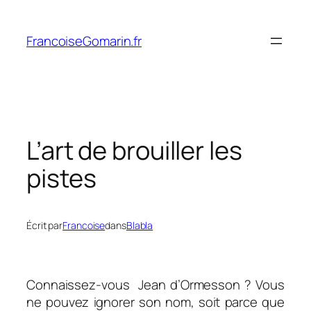
Aller
au
FrancoiseGomarin.fr
contenu
L’art de brouiller les
pistes
Écrit par
Francoise
dans
Blabla
Connaissez-vous Jean d’Ormesson ? Vous
ne pouvez ignorer son nom, soit parce que