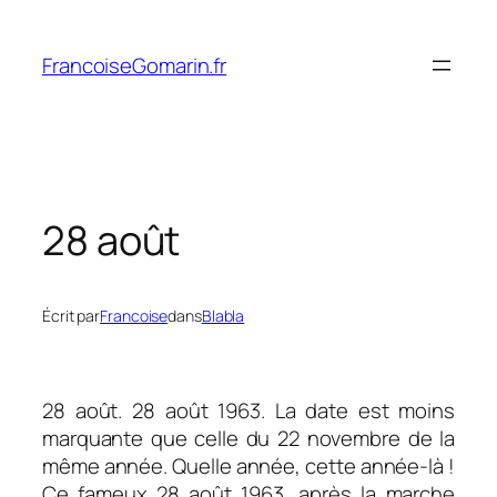
Aller
au
FrancoiseGomarin.fr
contenu
28 août
Écrit par
Francoise
dans
Blabla
28 août. 28 août 1963. La date est moins
marquante que celle du 22 novembre de la
même année. Quelle année, cette année-là !
Ce fameux 28 août 1963, après la marche