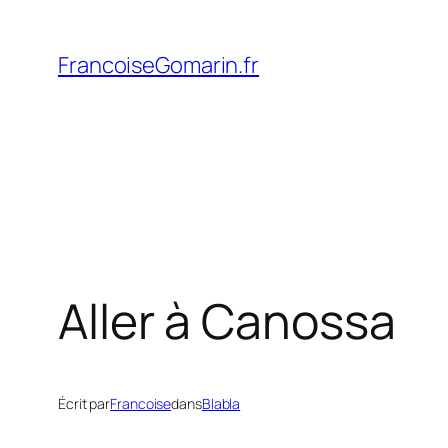
Aller
au
FrancoiseGomarin.fr
contenu
Aller à Canossa
Écrit par
Francoise
dans
Blabla