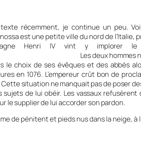
de texte récemment, je continue un peu. Vo
nossa est une petite ville du nord de l’Italie, 
emagne Henri IV vint y implorer le
 s’aimaient guère : l
ns le choix de ses évêques et des abbés al
titures en 1076. L’empereur crût bon de pro
Cette situation ne manquait pas de poser des
 sujets de lui obéir. Les vassaux refusèrent d
ur le supplier de lui accorder son pardon.
stume de pénitent et pieds nus dans la neige,