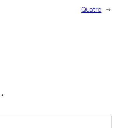
Quatre
→
c
*