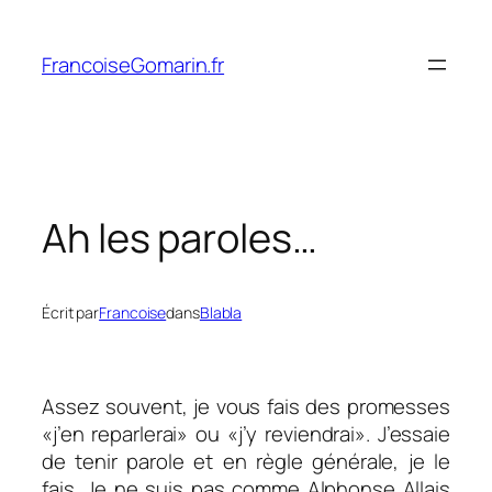
Aller
au
FrancoiseGomarin.fr
contenu
Ah les paroles…
Écrit par
Francoise
dans
Blabla
Assez souvent, je vous fais des promesses
«j’en reparlerai» ou «j’y reviendrai». J’essaie
de tenir parole et en règle générale, je le
fais. Je ne suis pas comme Alphonse Allais