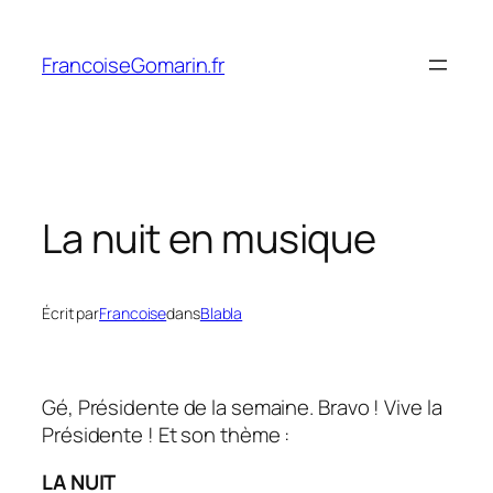
Aller
au
FrancoiseGomarin.fr
contenu
La nuit en musique
Écrit par
Francoise
dans
Blabla
Gé, Présidente de la semaine. Bravo ! Vive la
Présidente ! Et son thème :
LA NUIT