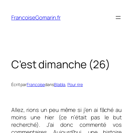
Aller
au
FrancoiseGomarin.fr
contenu
C’est dimanche (26)
Écrit par
Francoise
dans
Blabla
, 
Pour rire
Allez, rions un peu même si j’en ai fâché au
moins une hier (ce n’était pas le but
recherché). J’ai donc commenté vos
commentaires. Aujourd’hui, une histoire