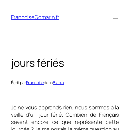
Aller
au
FrancoiseGomarin.fr
contenu
jours fériés
Écrit par
Francoise
dans
Blabla
Je ne vous apprends rien, nous sommes à la
veille d’un jour férié. Combien de Français
savent encore ce que représente cette
journée ? Je me posais la même question au