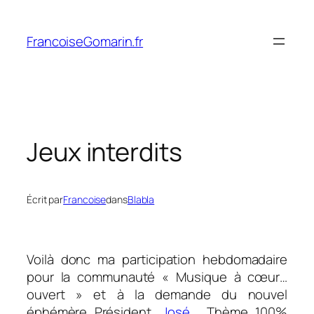
Aller
au
FrancoiseGomarin.fr
contenu
Jeux interdits
Écrit par
Francoise
dans
Blabla
Voilà donc ma participation hebdomadaire
pour la communauté « Musique à cœur…
ouvert » et à la demande du nouvel
éphémère Président,
José
. Thème 100%