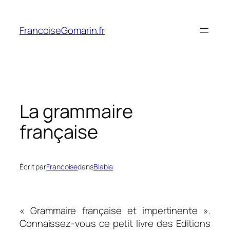
Aller
au
FrancoiseGomarin.fr
contenu
La grammaire
française
Écrit par
Francoise
dans
Blabla
« Grammaire française et impertinente ».
Connaissez-vous ce petit livre des Editions