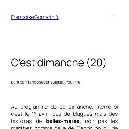
Aller
au
FrancoiseGomarin.fr
contenu
C’est dimanche (20)
Écrit par
Francoise
dans
Blabla
, 
Pour rire
Au programme de ce dimanche, même si
c’est le 1° avril, pas de blagues mais des
histoires de
belles-mères,
non pas les
marâtres comme celle de Cendrillon ou de